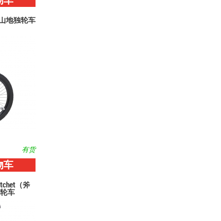
物车
lm 山地独轮车
有货
物车
atchet（斧
轮车