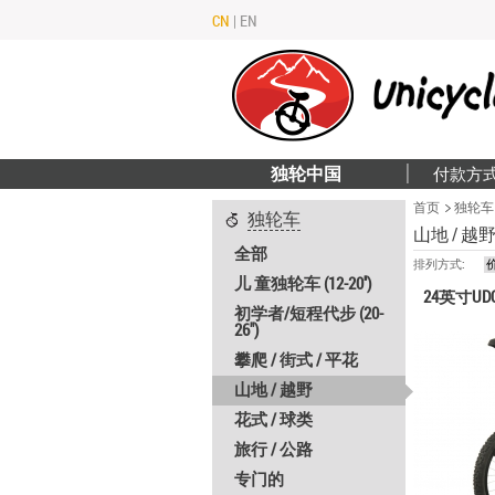
CN
|
EN
独轮中国
付款方
首页
独轮车
独轮车
山地 / 越
全部
排列方式:
儿 童独轮车 (12-20'')
24英寸UD
初学者/短程代步 (20-
26")
攀爬 / 街式 / 平花
山地 / 越野
花式 / 球类
旅行 / 公路
专门的