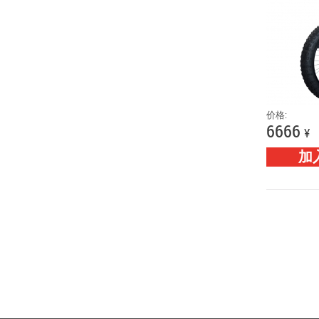
价格:
6666
¥
加