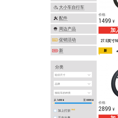
大小车自行车
价格:
配件
1499
¥
周边产品
加
促销活动
27.5英寸
新
新
分类
轮径尺寸
品牌
独轮车的种类
从
1499
¥
至
6999
¥
价格:
2899
¥
加上打折
正在出售