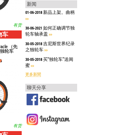
新闻
新品上架。曲柄
01-06-2018
有货
如何正确调节独
30-06-2021
物车
轮车轴承盖
吉尼斯世界纪录
30-05-2018
racle （先
之独轮车
独轮车
买“独轮车”送闺
30-05-2018
蜜
更多新聞
聊天分享
有货