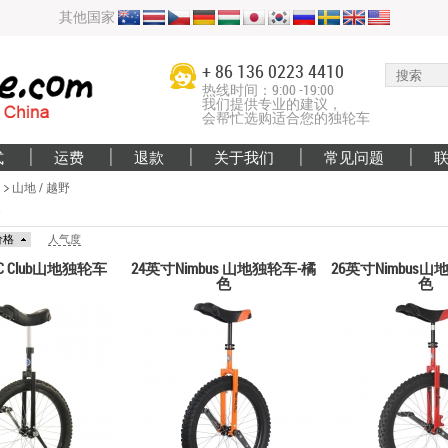
其他国家
+ 86 136 0223 4410
热线时间：9:00 -19:00
我们提供专业的建议，
会帮忙选购适合您的独轮车
式
运费
退款
关于我们
常见问题
山地 / 越野
野
价格
人气度
C Club山地独轮车
24英寸Nimbus 山地独轮车-橘
26英寸Nimbus山
色
色