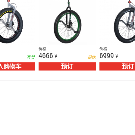
价格:
价格:
4666
6999
¥
¥
有货
很快
入购物车
预订
预订