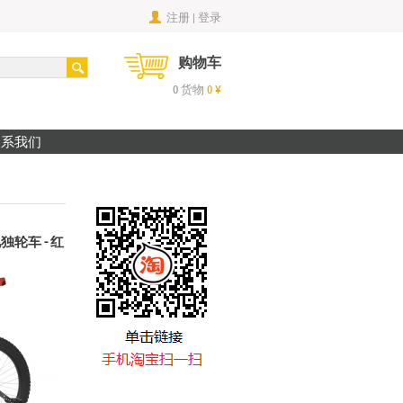
注册 | 登录
购物车
0
货物
0
¥
联系我们
地独轮车 - 红