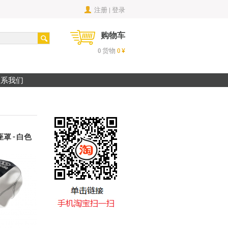
注册 | 登录
购物车
0
货物
0
¥
联系我们
鞍座罩 - 白色