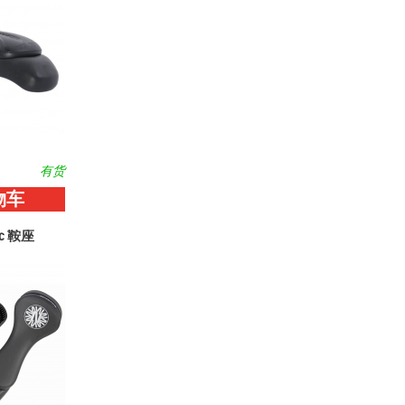
有货
物车
sic 鞍座