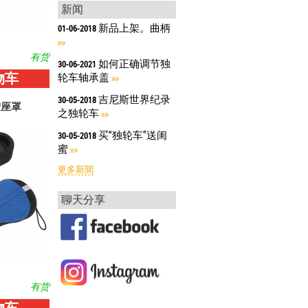
新闻
新品上架。曲柄
01-06-2018
有货
如何正确调节独
30-06-2021
物车
轮车轴承盖
吉尼斯世界纪录
30-05-2018
r鞍座罩
之独轮车
买“独轮车”送闺
30-05-2018
蜜
更多新聞
聊天分享
有货