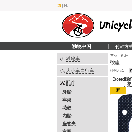
CN
|
EN
独轮中国
付款方
首页
配件
独轮车
鞍座
大小车自行车
排列方式:
Excee
配件
柄
（IMP
新
外胎
车架
花鼓
内胎
座管夹
车圈