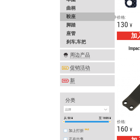
曲柄
鞍座
价格:
130
脚踏
¥
座管
加
刹车,车把
Imp
周边产品
促销活动
新
分类
品牌
从
50
¥
至
1699
¥
价格:
160
¥
加上打折
正在出售