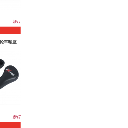
预订
维独轮车鞍座
预订