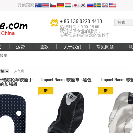
其他国家
+ 86 136 0223 4410
热线时间：9:00 -19:00
我们提供专业的建议，
会帮忙选购适合您的独轮车
式
运费
退款
关于我们
常见问题
鞍座
价格
人气度
d碳纤维独轮车鞍座手
Impact Naomi 鞍座罩 - 黑色
Impact Naomi 
的加强板
ACT/NIMBUS)
新
新