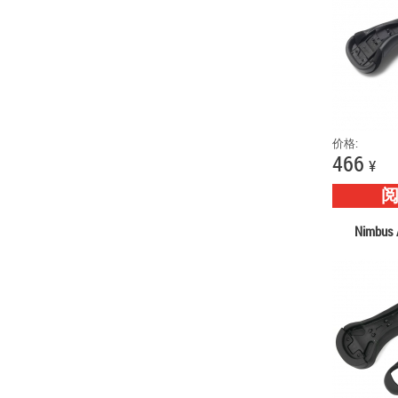
价格:
466
¥
Nimbu