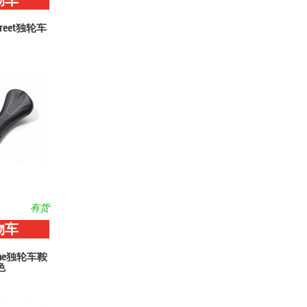
物车
 Street独轮车
有货
物车
n One独轮车鞍
色