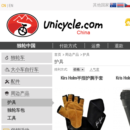
其他国家
CN
|
EN
独轮中国
付款方式
运费
退款
首页
周边产品
护具
独轮车
护具
大小车自行车
排列方式:
价格
人气度
Kirs Holm半指护腕手套
Kris H
配件
周边产品
护具
独轮车包
工具