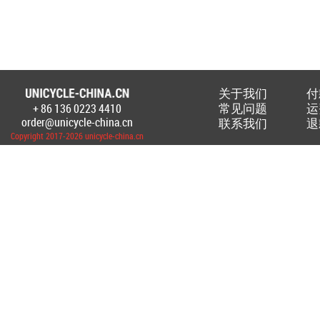
关于我们
付
常见问题
运
+ 86 136 0223 4410
Создание Интернет-магазина
www.unicyc
order@unicycle-china.cn
联系我们
退
Copyright 2017-2026 unicycle-china.cn