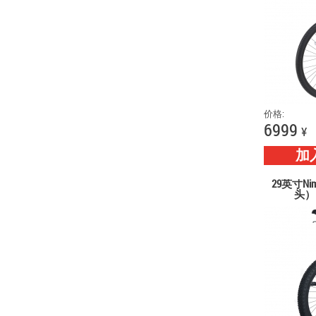
价格:
6999
¥
加
29英寸Nim
头）