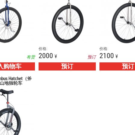
价格:
价格:
2000
2100
¥
¥
有货
预订
入购物车
预订
预订
bus Hatchet（斧
山地独轮车