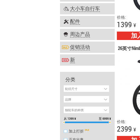
大小车自行车
价格:
配件
1399
¥
周边产品
加
促销活动
26英寸Nimb
新
分类
轮径尺寸
品牌
独轮车的种类
从
1399
¥
至
6999
¥
价格:
2399
¥
加上打折
正在出售