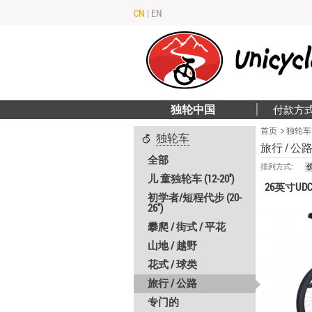
CN
|
EN
独轮中国
付款方
首页
独轮车
独轮车
旅行 / 公
全部
排列方式:
儿 童独轮车 (12-20'')
26英寸UDC
初学者/短程代步 (20-
26")
攀爬 / 街式 / 平花
山地 / 越野
花式 / 球类
旅行 / 公路
专门的