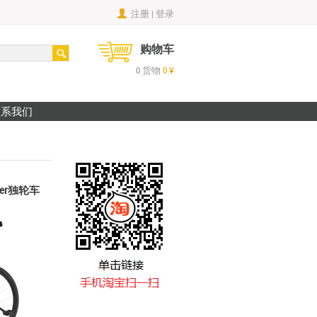
注册 | 登录
购物车
0
货物
0
¥
联系我们
iner独轮车