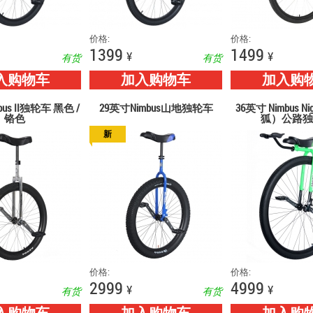
价格:
价格:
1399
1499
¥
¥
有货
有货
入购物车
加入购物车
加入购
us II独轮车 黑色 /
29英寸Nimbus山地独轮车
36英寸 Nimbus Ni
铬色
狐）公路独
新
价格:
价格:
2999
4999
¥
¥
有货
有货