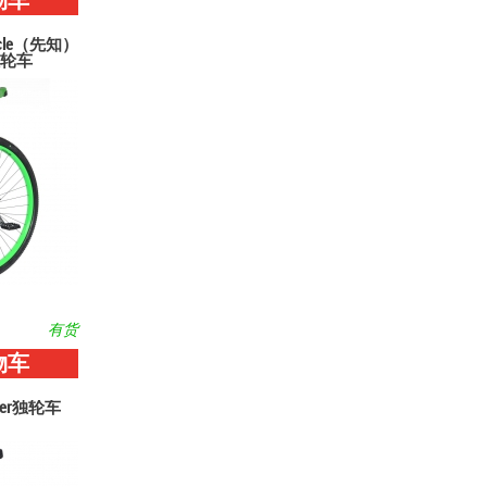
物车
acle（先知）
轮车
有货
物车
iner独轮车